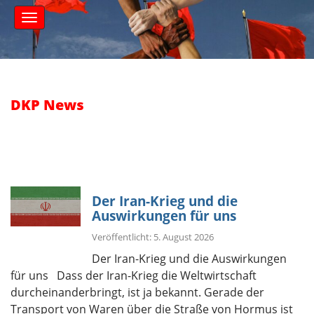
S
M
k
a
i
i
n
p
m
t
e
o
n
c
DKP News
u
o
n
t
e
n
t
Der Iran-Krieg und die
Auswirkungen für uns
Veröffentlicht: 5. August 2026
Der Iran-Krieg und die Auswirkungen
für uns Dass der Iran-Krieg die Weltwirtschaft
durcheinanderbringt, ist ja bekannt. Gerade der
Transport von Waren über die Straße von Hormus ist