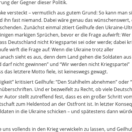
rung der Gegner dieser Politik.
ranke versteckt – vermutlich aus gutem Grund: So kann man s
d ihn fast niemand. Dabei wäre genau das wünschenswert,
chenden. Zunächst einmal zitiert Geilhufe den Ukraine-Ultr
inigen markigen Sprüchen, bevor er die Frage aufwirft: Wer 
ss Deutschland nicht Kriegspartei sei oder werde; dabei kri
ufe wirft die Frage auf: Wenn die Ukraine trotz aller
anach sieht es aus, denn dem Land gehen die Soldaten aus 
darf nicht gewinnen” und “Wir werden nicht Kriegspartei”
das letztere Motto fiele, ist keineswegs gewagt.
gkeit” kritisiert Geilhufe: “Den Stahlhelm abnehmen” oder “
nüberschriften. Und er bezweifelt zu Recht, ob viele Deutsc
 Autor stellt zutreffend fest, dass es ein großer Schritt vo
schaft zum Heldentod an der Ostfront ist. In letzter Konse
ldaten in die Ukraine schicken – und spätestens dann würd
ns vollends in den Krieg verwickeln zu lassen, und Geilhu