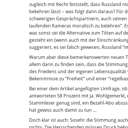
zugleich mit Recht feststellt, dass Russland 
bekehren lässt – was folgt dann daraus? Für de
schwierigen Gesprächspartnern, auch seinen G
laufenden Kameras moralisch zu belehren”. E
was sonst sei die Alternative zum Töten auf 
gesteht ein (wenn auch mit der Einschränkung 
suggeriert, es sei falsch gewesen, Russland “
Warum aber diese bemerkenswerten neuen Tön
allem darin zu finden sein, dass die Stimmun
des Friedens und der eigenen Lebensqualität 
Bekenntnisse zu “Freiheit” und einer “regelba
Bei einer dem Artikel angefügten Umfrage, ob 
antworteten 58 Prozent mit Ja. Wohlgemerkt, n
Stammleser genug sind, ein Bezahl-Abo abzusc
hat gewiss auch damit zu tun …
Doch klar ist auch: Sosehr die Stimmung auch 
nichts. Die Herrschenden müssen Druck bekom