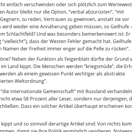
nicht einfach verschwinden oder sich plötzlich zum Wertewes
n Autor bleibt nur die Option, “verbal abzurüsten”, “mit
egnern, zu reden, Vertrauen zu gewinnen, anstatt sie vor
s wird wieder eine Annäherung geben müssen, so Geilhufe 
dem Schlachtfeld? Und was besonders bemerkenswert ist: Er
“vielleicht”), dass der Westen Fehler gemacht hat. Geilhufe
im Namen der Freiheit immer enger auf die Pelle zu rücken”.
e? Neben der Funktion als Feigenblatt dürfte der Grund 
g im Land kippt. Die Menschen werden “kriegsmüde”, die Er
werden ab einem gewissen Punkt wichtiger als abstrakte
sierten Weltordnung”.
“die internationale Gemeinschaft” mit Russland verhandeln 
icht etwa 58 Prozent aller Leser, sondern nur derjenigen, d
hließen. Dass ein solcher Artikel überhaupt erscheinen ko
kippt und so sinnvoll derartige Artikel sind: Von nichts ko
men, damit sie ihre Politik womöglich revidieren. Notwen