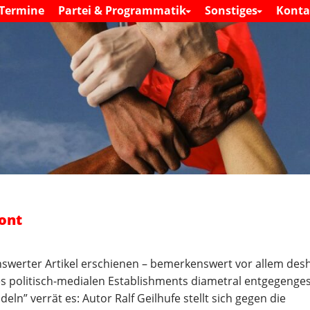
S
Termine
Partei & Programmatik
Sonstiges
Konta
M
k
a
i
i
n
p
m
t
e
o
n
c
u
o
n
t
e
n
t
ront
swerter Artikel erschienen – bemerkenswert vor allem desh
des politisch-medialen Establishments diametral entgegenges
eln” verrät es: Autor Ralf Geilhufe stellt sich gegen die