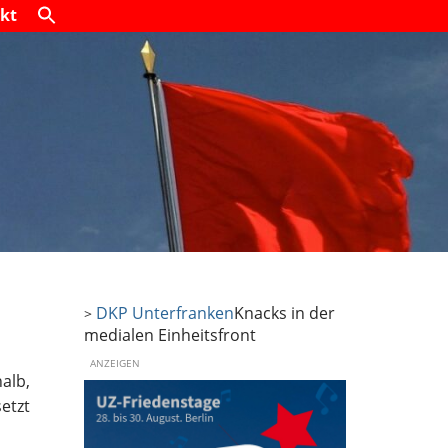
kt
DKP Unterfranken
Knacks in der
>
medialen Einheitsfront
ANZEIGEN
alb,
etzt