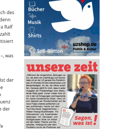
ich des
 denn
a Ralf
zahlt
tisiert
–, was
Ist der
he
m
quenz
e der
fe