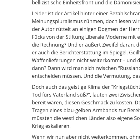
bellizistische Einheitsfront und die Dämonisie
Leider ist der Artikel hinter einer Bezahlsch
Meinungspluralismus rühmen, doch lesen wir
der Autor rüttelt an einigen Dogmen der Herrs
Fücks von der Stiftung Liberale Moderne mit e
die Rechnung? Und er äußert Zweifel daran, da
er auch die Berichterstattung im Spiegel. Geilh
Waffenlieferungen nicht weiterkommt – und d
dann? Dann wird man sich zwischen “Russland 
entscheiden müssen. Und die Vermutung, dass 
Doch auch das geistige Klima der “Kriegstüchti
Tod fürs Vaterland süß?”, lauten zwei Zwische
bereit wären, diesen Geschmack zu kosten. Der
Tragen eines blau-gelben Armbands zur Bereit
müssten die westlichen Länder also eigene So
Krieg eskalieren.
Wenn wir nun aber nicht weiterkommen, ohne u