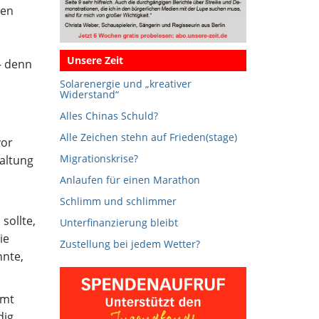
ten
Unsere Zeit
– denn
Solarenergie und „kreativer
Widerstand“
Alles Chinas Schuld?
Alle Zeichen stehn auf Frieden(stage)
vor
Migrationskrise?
haltung
Anlaufen für einen Marathon
Schlimm und schlimmer
sollte,
Unterfinanzierung bleibt
ie
Zustellung bei jedem Wetter?
nnte,
mmt
dig