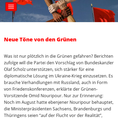
S
M
k
a
i
i
n
p
m
t
e
o
n
c
Neue Töne von den Grünen
u
o
n
t
Was ist nur plötzlich in die Grünen gefahren? Berichten
e
zufolge will die Partei den Vorschlag von Bundeskanzler
n
Olaf Scholz unterstützen, sich stärker für eine
t
diplomatische Lösung im Ukraine-Krieg einzusetzen. Es
brauche Verhandlungen mit Russland, auch in Form
von Friedenskonferenzen, erklärte der Grünen-
Vorsitzende Omid Nouripour. Nur zur Erinnerung:
Noch im August hatte ebenjener Nouripour behauptet,
die Ministerpräsidenten Sachsens, Brandenburgs und
Thüringens seien “auf der Flucht vor der Realität”,