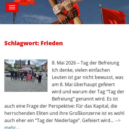
S
M
k
a
i
i
n
p
m
t
e
o
n
c
Schlagwort: Frieden
u
o
n
t
8. Mai 2026 – Tag der Befreiung
e
Ich denke, vielen einfachen
n
Leuten ist gar nicht bewusst, was
t
am 8. Mai überhaupt gefeiert
wird und warum der Tag “Tag der
Befreiung” genannt wird. Es ist
auch eine Frage der Perspektive: Für das Kapital, die
herrschenden Eliten und ihre Großkonzerne ist es wohl
auch eher ein “Tag der Niederlage”. Gefeiert wird…
-->
mehr...