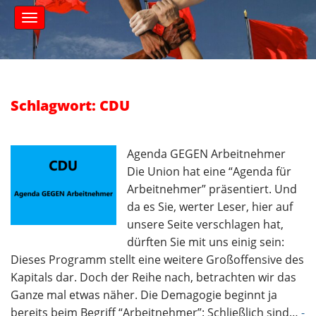
S
M
k
a
i
i
n
p
m
t
e
o
n
c
Schlagwort: CDU
u
o
n
t
Agenda GEGEN Arbeitnehmer
e
Die Union hat eine “Agenda für
n
Arbeitnehmer” präsentiert. Und
t
da es Sie, werter Leser, hier auf
unsere Seite verschlagen hat,
dürften Sie mit uns einig sein:
Dieses Programm stellt eine weitere Großoffensive des
Kapitals dar. Doch der Reihe nach, betrachten wir das
Ganze mal etwas näher. Die Demagogie beginnt ja
bereits beim Begriff “Arbeitnehmer”: Schließlich sind…
-