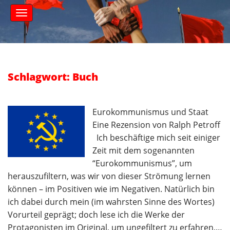
S
M
k
a
i
i
n
p
m
t
e
o
n
c
Schlagwort: Buch
u
o
n
t
Eurokommunismus und Staat
e
Eine Rezension von Ralph Petroff
n
Ich beschäftige mich seit einiger
t
Zeit mit dem sogenannten
“Eurokommunismus”, um
herauszufiltern, was wir von dieser Strömung lernen
können – im Positiven wie im Negativen. Natürlich bin
ich dabei durch mein (im wahrsten Sinne des Wortes)
Vorurteil geprägt; doch lese ich die Werke der
Protagonisten im Original, um ungefiltert zu erfahren,…