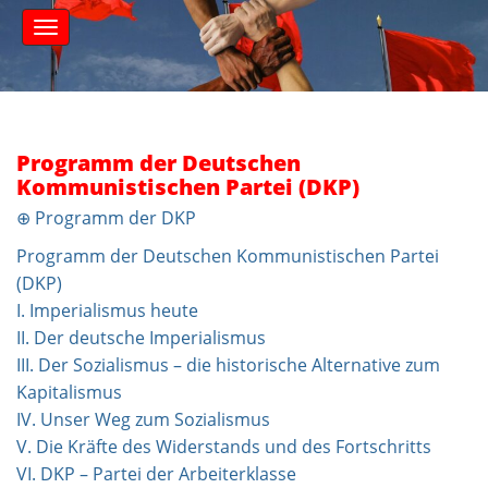
S
M
k
a
i
i
n
p
m
t
e
o
n
c
Programm der Deutschen
u
o
Kommunistischen Partei (DKP)
n
⊕ Programm der DKP
t
e
Programm der Deutschen Kommunistischen Partei
n
(DKP)
t
I. Imperialismus heute
II. Der deutsche Imperialismus
III. Der Sozialismus – die historische Alternative zum
Kapitalismus
IV. Unser Weg zum Sozialismus
V. Die Kräfte des Widerstands und des Fortschritts
VI. DKP – Partei der Arbeiterklasse