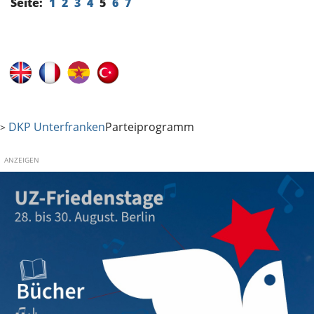
Seite:
1
2
3
4
5
6
7
DKP Unterfranken
Parteiprogramm
>
ANZEIGEN